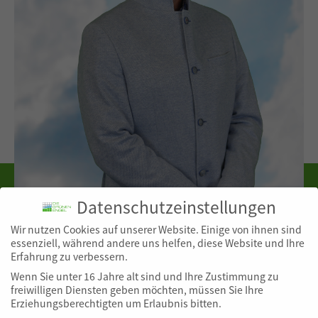
Datenschutzeinstellungen
Wir nutzen Cookies auf unserer Website. Einige von ihnen sind
essenziell, während andere uns helfen, diese Website und Ihre
Erfahrung zu verbessern.
Wenn Sie unter 16 Jahre alt sind und Ihre Zustimmung zu
freiwilligen Diensten geben möchten, müssen Sie Ihre
Erziehungsberechtigten um Erlaubnis bitten.
Du bist hier:
Home
–
Autor
–
Markus Rubsch