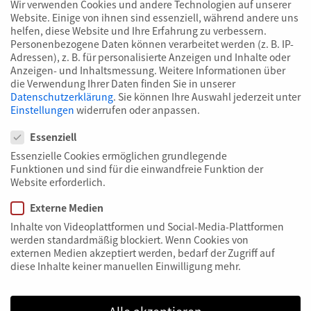
Wir verwenden Cookies und andere Technologien auf unserer
Website. Einige von ihnen sind essenziell, während andere uns
helfen, diese Website und Ihre Erfahrung zu verbessern.
Personenbezogene Daten können verarbeitet werden (z. B. IP-
Schreiben Sie uns eine Mail!
Adressen), z. B. für personalisierte Anzeigen und Inhalte oder
info@diegruenenengel.com
Anzeigen- und Inhaltsmessung.
Weitere Informationen über
die Verwendung Ihrer Daten finden Sie in unserer
Datenschutzerklärung
.
Sie können Ihre Auswahl jederzeit unter
Rufen Sie uns an!
Einstellungen
widerrufen oder anpassen.
+49 (0) 911 641 9390
Datenschutzeinstellungen
Essenziell
Essenzielle Cookies ermöglichen grundlegende
Verbinden Sie sich mit uns!
Funktionen und sind für die einwandfreie Funktion der
Website erforderlich.
Externe Medien
Inhalte von Videoplattformen und Social-Media-Plattformen
werden standardmäßig blockiert. Wenn Cookies von
externen Medien akzeptiert werden, bedarf der Zugriff auf
DIE GRÜNEN ENGEL
diese Inhalte keiner manuellen Einwilligung mehr.
Recycling-Unternehmen Nürnberg, Wertstoffhof
Nürnberg, Entsorgungskonzepte von A-Z,