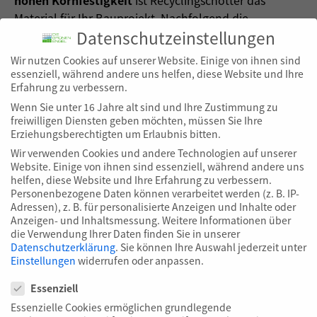
hohen Kornfestigkeit
ist Recyclingschotter das
Material für Ihr Bauprojekt. Nachfolgend die
Datenschutzeinstellungen
Materialeigenschaften im Überblick:
Wir nutzen Cookies auf unserer Website. Einige von ihnen sind
Lieferkörnung: 0/32 mm
essenziell, während andere uns helfen, diese Website und Ihre
Gehalt an Feinanteilen: max. UF ≤ 5 M.-% (Nach DIN
Erfahrung zu verbessern.
EN 933-1)
Wenn Sie unter 16 Jahre alt sind und Ihre Zustimmung zu
Umweltrelevante Merkmale: RW1
freiwilligen Diensten geben möchten, müssen Sie Ihre
Erziehungsberechtigten um Erlaubnis bitten.
(nach ZTV wwG-StB By 05 & LfU-Merkblatt Nr. 3.4/ 2
Anhang 2)
Wir verwenden Cookies und andere Technologien auf unserer
Website. Einige von ihnen sind essenziell, während andere uns
Widerstand gegen Zertrümmerung: SZ26 / LA30SZ
helfen, diese Website und Ihre Erfahrung zu verbessern.
nach DIN EN 1097-2, Abs. 6 LA nach DIN EN 1097-2,
Personenbezogene Daten können verarbeitet werden (z. B. IP-
Abs. 5
Adressen), z. B. für personalisierte Anzeigen und Inhalte oder
Anzeigen- und Inhaltsmessung.
Weitere Informationen über
Hohe Kornfestigkeit, Anforderungen an den
die Verwendung Ihrer Daten finden Sie in unserer
Widerstand gegen Zertrümmerungen werden
Datenschutzerklärung
.
Sie können Ihre Auswahl jederzeit unter
eingehalten
Einstellungen
widerrufen oder anpassen.
Datenschutzeinstellungen
5
Wasserdurchlässigkeit k10: k10 min. 5 x 10
m/s nach
Essenziell
DIN 18130-1 (Verfahren ZY-ESST-2) & Bahnnorm DBS
Essenzielle Cookies ermöglichen grundlegende
918062 Abschnitt 2.3