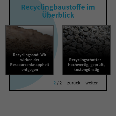
Recyclingbaustoffe im
Überblick
Recyclingsand: Wir
wirken der
Recyclingschotter –
Ressourcenknappheit
hochwertig, geprüft,
entgegen
kostengünstig
1
/
2
zurück
weiter