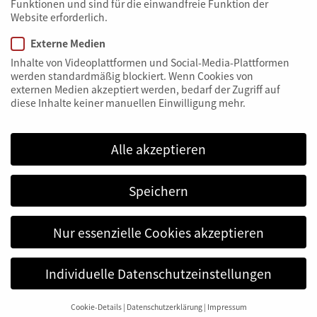
Funktionen und sind für die einwandfreie Funktion der
Frostempfindlichkeitsklasse: F4
Website erforderlich.
Hohe Frost-Tau-Wechsel-Beständigkeit (DIN 1367-1)
Externe Medien
Erfüllt Anforderungen für
Inhalte von Videoplattformen und Social-Media-Plattformen
Frostschutzschichtenentsprechen der ZTV SoB-StB 04
werden standardmäßig blockiert. Wenn Cookies von
Listung als Frostschutzmittel in der Zertifizierungs­liste
externen Medien akzeptiert werden, bedarf der Zugriff auf
der Obersten Baubehörde im Bayerischen
diese Inhalte keiner manuellen Einwilligung mehr.
Staatsministerium des Inneren
Alle akzeptieren
Einbaukriterien für Recycling-
Baustoffe RW1
Speichern
Richtlinien zum Einbau von Recyclingschotter legt das
Nur essenzielle Cookies akzeptieren
bayerische Staatsministerium für Umwelt und
Verbraucherschutz (StMUV) fest. Grundlage ist die
Individuelle Datenschutzeinstellungen
Einteilung in „offener“ und „geschlossener“ Einbau.
Es gilt: Sowohl beim offenen als auch beim
geschlossenen Einbau gibt es keine
Cookie-Details
Datenschutzerklärung
Impressum