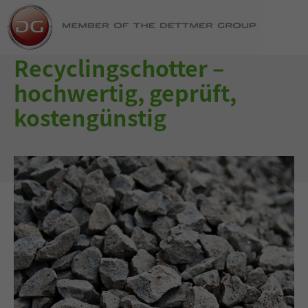
Recyclingschotter –
hochwertig, geprüft,
kostengünstig