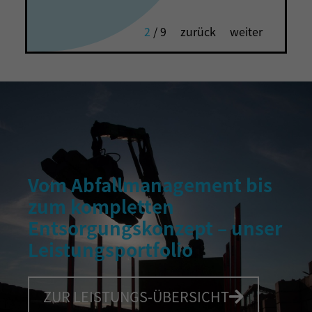
2
/
9
zurück
weiter
Vom Abfallmanagement bis
zum kompletten
Entsorgungskonzept – unser
Leistungsportfolio
ZUR LEISTUNGS-ÜBERSICHT