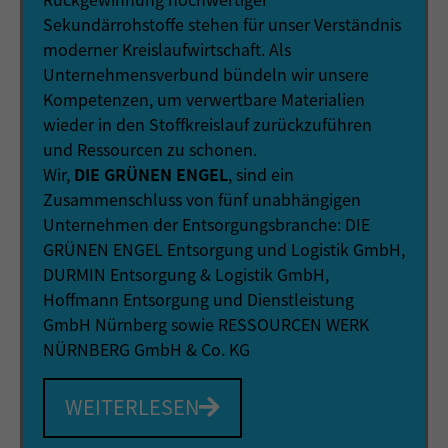
Cookie-Informationen anzeigen
Sekundärrohstoffe stehen für unser Verständnis
Ext
Externe Medien (2)
moderner Kreislaufwirtschaft. Als
Unternehmensverbund bündeln wir unsere
Inhalte von Videoplattformen und Social-Media-Plattformen werden
Kompetenzen, um verwertbare Materialien
standardmäßig blockiert. Wenn Cookies von externen Medien
akzeptiert werden, bedarf der Zugriff auf diese Inhalte keiner
wieder in den Stoffkreislauf zurückzuführen
manuellen Einwilligung mehr.
und Ressourcen zu schonen.
Cookie-Informationen anzeigen
Wir,
DIE GRÜNEN ENGEL
, sind ein
powered by Borlabs Cookie
Zusammenschluss von fünf unabhängigen
Datenschutzerklärung
Impressum
Unternehmen der Entsorgungsbranche: DIE
GRÜNEN ENGEL Entsorgung und Logistik GmbH,
DURMIN Entsorgung & Logistik GmbH,
Hoffmann Entsorgung und Dienstleistung
GmbH Nürnberg sowie RESSOURCEN WERK
NÜRNBERG GmbH & Co. KG
WEITERLESEN