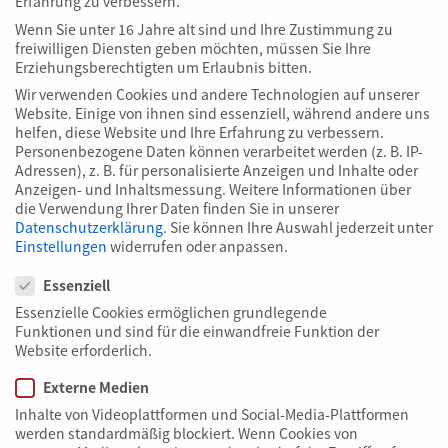
Erfahrung zu verbessern.
Wenn Sie unter 16 Jahre alt sind und Ihre Zustimmung zu
Unser Anspruch zeigt sich nicht nur in Worten,
freiwilligen Diensten geben möchten, müssen Sie Ihre
Erziehungsberechtigten um Erlaubnis bitten.
sondern auch in messbaren Standards. Deshalb
orientieren wir uns an anerkannten Normen
Wir verwenden Cookies und andere Technologien auf unserer
Website. Einige von ihnen sind essenziell, während andere uns
und lassen unsere Prozesse, Produkte und
helfen, diese Website und Ihre Erfahrung zu verbessern.
Dienstleistungen regelmäßig überprüfen. So
Personenbezogene Daten können verarbeitet werden (z. B. IP-
schaffen wir Transparenz und dokumentieren
Adressen), z. B. für personalisierte Anzeigen und Inhalte oder
Anzeigen- und Inhaltsmessung.
Weitere Informationen über
unsere Qualitäts-, Umwelt- und
die Verwendung Ihrer Daten finden Sie in unserer
Energiestandards.
Datenschutzerklärung
.
Sie können Ihre Auswahl jederzeit unter
Einstellungen
widerrufen oder anpassen.
Datenschutzeinstellungen
WEITERLESEN
Essenziell
Essenzielle Cookies ermöglichen grundlegende
Funktionen und sind für die einwandfreie Funktion der
Website erforderlich.
Externe Medien
Inhalte von Videoplattformen und Social-Media-Plattformen
werden standardmäßig blockiert. Wenn Cookies von
KONTAKT AUFNEHMEN