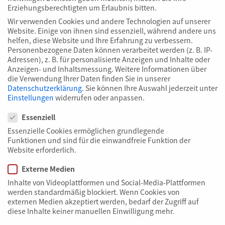
Kategorie „Lebenswerk“
Erziehungsberechtigten um Erlaubnis bitten.
Wir verwenden Cookies und andere Technologien auf unserer
Website. Einige von ihnen sind essenziell, während andere uns
Personen, die sich mit großem persönlichem und
helfen, diese Website und Ihre Erfahrung zu verbessern.
beruflichem und oft auch risikobereitem Engagement
Personenbezogene Daten können verarbeitet werden (z. B. IP-
über viele Jahre hinweg für die Belange der Branche
Adressen), z. B. für personalisierte Anzeigen und Inhalte oder
eingesetzt haben, werden in der Kategorie
Anzeigen- und Inhaltsmessung.
Weitere Informationen über
die Verwendung Ihrer Daten finden Sie in unserer
„Lebenswerk“ geehrt.
Datenschutzerklärung
.
Sie können Ihre Auswahl jederzeit unter
Einstellungen
widerrufen oder anpassen.
Datenschutzeinstellungen
Bis 31. Januar
Essenziell
bewerben/nominieren!
Essenzielle Cookies ermöglichen grundlegende
Funktionen und sind für die einwandfreie Funktion der
Website erforderlich.
BEWERBEN
NOMINIEREN
Externe Medien
Inhalte von Videoplattformen und Social-Media-Plattformen
Mit „Die Grünen Engel“ wollen wir mittelständisches
werden standardmäßig blockiert. Wenn Cookies von
Engagement sichtbar machen — für Innovation,
externen Medien akzeptiert werden, bedarf der Zugriff auf
diese Inhalte keiner manuellen Einwilligung mehr.
Nachhaltigkeit und Kreislaufwirtschaft. Seit der ersten