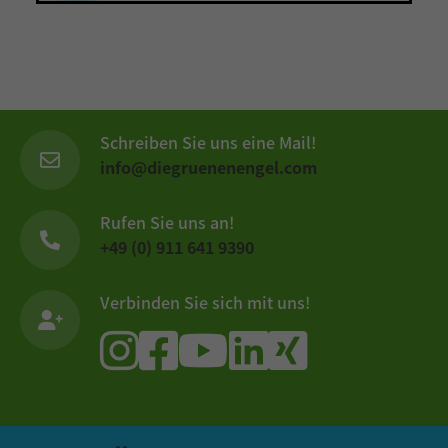
Inhalte von Videoplattformen und Social-Media-Plattformen werden
standardmäßig blockiert. Wenn Cookies von externen Medien
akzeptiert werden, bedarf der Zugriff auf diese Inhalte keiner
manuellen Einwilligung mehr.
Cookie-Informationen anzeigen
Schreiben Sie uns eine Mail!
powered by Borlabs Cookie
Datenschutzerklärung
Impressum
info@diegruenenengel.com
Rufen Sie uns an!
+49 (0) 911 641 9390
Verbinden Sie sich mit uns!