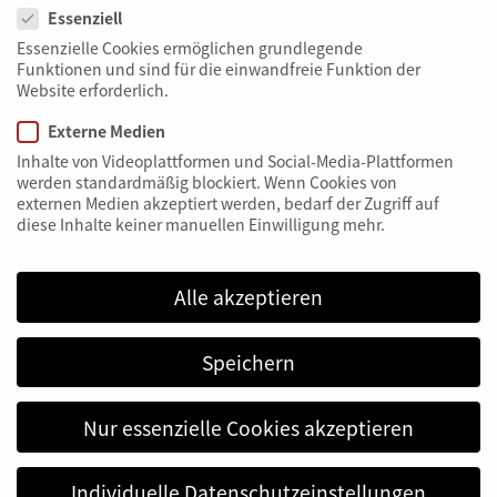
müssen denn erfüllt sein, damit
Essenziell
Recyclingbaustoffe bei
Essenzielle Cookies ermöglichen grundlegende
künftigen Straßenbau-
Funktionen und sind für die einwandfreie Funktion der
Website erforderlich.
projekten in Nürnberg
Externe Medien
eingesetzt werden dürfen?
Inhalte von Videoplattformen und Social-Media-Plattformen
werden standardmäßig blockiert. Wenn Cookies von
Marco Daume
: Für uns ist der Einsatz von RC-
externen Medien akzeptiert werden, bedarf der Zugriff auf
diese Inhalte keiner manuellen Einwilligung mehr.
Baustoffen als Standardbauweise – neben den
natürlichen Baustoffen – im Straßenbau gut
vorstellbar. Wir bleiben am Ball und haben daher für
Alle akzeptieren
unsere Mitarbeiter/ Innen aktuell einen eigenen
Handlungsleitfaden zur sicheren Prüfungsanwendung
Speichern
erarbeitet. Liegen danach die Voraussetzungen des
Einsatzes von Recyclingbaustoffen vor, werden wir
deren Einsatz bei investiven Straßenbaumaßnahmen
Nur essenzielle Cookies akzeptieren
durch neutrale Ausschreibungsvorgaben
entsprechend zulassen. Dann ist es letztlich dem
Individuelle Datenschutzeinstellungen