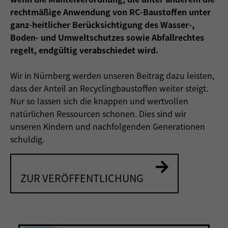
Nur essenzielle Cookies akzeptieren
rechtmäßige Anwendung von RC-Baustoffen unter
ganz-heitlicher Berücksichtigung des Wasser-,
Zurück
Boden- und Umweltschutzes sowie Abfallrechtes
Datenschutzeinstellungen
regelt, endgültig verabschiedet wird.
Essenziell (1)
Essenzielle Cookies ermöglichen grundlegende Funktionen und sind für
Wir in Nürnberg werden unseren Beitrag dazu leisten,
die einwandfreie Funktion der Website erforderlich.
dass der Anteil an Recyclingbaustoffen weiter steigt.
Cookie-Informationen anzeigen
Nur so lassen sich die knappen und wertvollen
natürlichen Ressourcen schonen. Dies sind wir
Ext
Externe Medien (2)
unseren Kindern und nachfolgenden Generationen
Inhalte von Videoplattformen und Social-Media-Plattformen werden
schuldig.
standardmäßig blockiert. Wenn Cookies von externen Medien
akzeptiert werden, bedarf der Zugriff auf diese Inhalte keiner
manuellen Einwilligung mehr.
Cookie-Informationen anzeigen
ZUR VERÖFFENTLICHUNG
powered by Borlabs Cookie
Datenschutzerklärung
Impressum