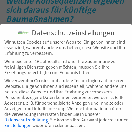
Welche Konsequenzen ergeben
sich daraus für künftige
Baumaßnahmen?
Datenschutzeinstellungen
Marco Daume
: Die zu erzielende Tragfähigkeit hängt
entscheidend vom Verdichtungsverfahren ab. Insofern
Wir nutzen Cookies auf unserer Website. Einige von ihnen sind
essenziell, während andere uns helfen, diese Website und Ihre
ist in Abhängigkeit des verwendeten Materials gleich
Erfahrung zu verbessern.
zu Beginn der Maßnahme am besten anhand eines
Wenn Sie unter 16 Jahre alt sind und Ihre Zustimmung zu
Probefeldes – zu klären, welches
freiwilligen Diensten geben möchten, müssen Sie Ihre
Verdichtungsverfahren zur Anwendung kommen
Erziehungsberechtigten um Erlaubnis bitten.
muss, damit die Vorgabewerte eingehalten werden
Wir verwenden Cookies und andere Technologien auf unserer
können. Wir vermuten, dass sich noch deutlich
Website. Einige von ihnen sind essenziell, während andere uns
helfen, diese Website und Ihre Erfahrung zu verbessern.
bessere Ergebnisse der Tragfähigkeit mit der
Personenbezogene Daten können verarbeitet werden (z. B. IP-
Verwendung von Recyclingschotter erzielen lassen.
Adressen), z. B. für personalisierte Anzeigen und Inhalte oder
Wir werden es ausprobieren.
Anzeigen- und Inhaltsmessung.
Weitere Informationen über
die Verwendung Ihrer Daten finden Sie in unserer
Datenschutzerklärung
.
Sie können Ihre Auswahl jederzeit unter
Welche Voraussetzungen
Einstellungen
widerrufen oder anpassen.
Datenschutzeinstellungen