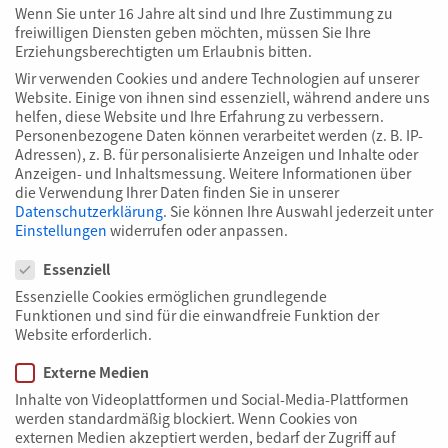
24.Nov..2021
Wenn Sie unter 16 Jahre alt sind und Ihre Zustimmung zu
freiwilligen Diensten geben möchten, müssen Sie Ihre
Erziehungsberechtigten um Erlaubnis bitten.
Zertifizierter Entsorgungsfachbetrieb ✓
Wir verwenden Cookies und andere Technologien auf unserer
zertifizierte RC-Baustoffe ✓ &
Website. Einige von ihnen sind essenziell, während andere uns
Altholzaufbereitungsanlage ✓ u.v.m. ✓ Mehr
helfen, diese Website und Ihre Erfahrung zu verbessern.
Infos zur Zertifizierung ▸
Personenbezogene Daten können verarbeitet werden (z. B. IP-
Adressen), z. B. für personalisierte Anzeigen und Inhalte oder
WEITERLESEN
Anzeigen- und Inhaltsmessung.
Weitere Informationen über
die Verwendung Ihrer Daten finden Sie in unserer
Datenschutzerklärung
.
Sie können Ihre Auswahl jederzeit unter
Einstellungen
widerrufen oder anpassen.
Datenschutzeinstellungen
Ihre Ansprechpartner
Essenziell
Essenzielle Cookies ermöglichen grundlegende
Funktionen und sind für die einwandfreie Funktion der
Website erforderlich.
Externe Medien
Inhalte von Videoplattformen und Social-Media-Plattformen
werden standardmäßig blockiert. Wenn Cookies von
externen Medien akzeptiert werden, bedarf der Zugriff auf