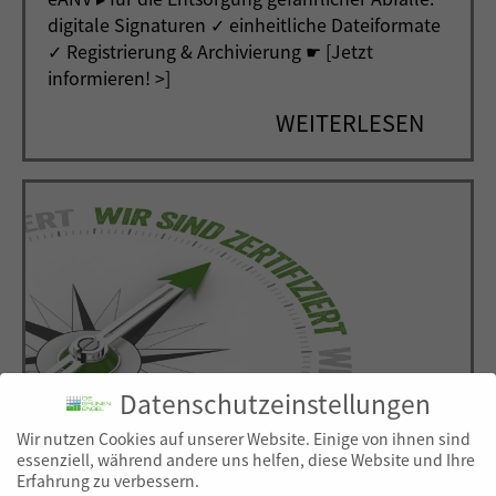
digitale Signaturen ✓ einheitliche Dateiformate
✓ Registrierung & Archivierung ☛ [Jetzt
informieren! >]
WEITERLESEN
Datenschutzeinstellungen
Wir nutzen Cookies auf unserer Website. Einige von ihnen sind
Zertifizierte Qualität in Leistung und
essenziell, während andere uns helfen, diese Website und Ihre
Ergebnis
Erfahrung zu verbessern.