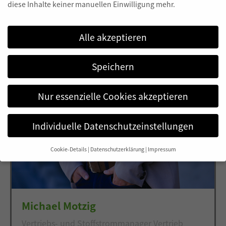
diese Inhalte keiner manuellen Einwilligung mehr.
Alle akzeptieren
Speichern
Nur essenzielle Cookies akzeptieren
Individuelle Datenschutzeinstellungen
Cookie-Details
Datenschutzerklärung
Impressum
Datenschutzeinstellungen
Wenn Sie unter 16 Jahre alt sind und Ihre Zustimmung zu
freiwilligen Diensten geben möchten, müssen Sie Ihre
Erziehungsberechtigten um Erlaubnis bitten.
Michael Motzig
Wir verwenden Cookies und andere Technologien auf unserer
Website. Einige von ihnen sind essenziell, während andere uns
Vertriebs- und Stoffstrommanager Vertrieb