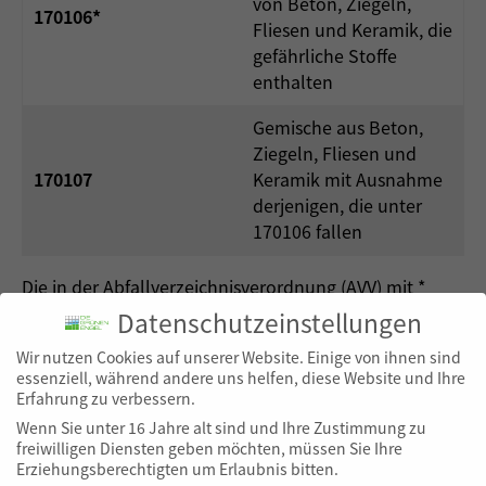
von Beton, Ziegeln,
170106*
Fliesen und Keramik, die
gefährliche Stoffe
enthalten
Gemische aus Beton,
Ziegeln, Fliesen und
170107
Keramik mit Ausnahme
derjenigen, die unter
170106 fallen
Die in der Abfallverzeichnisverordnung (AVV) mit *
gekennzeichneten gefährlichen Abfälle unterliegen
Datenschutzeinstellungen
der Nachweisverordnung (NachwV).
Wir nutzen Cookies auf unserer Website. Einige von ihnen sind
essenziell, während andere uns helfen, diese Website und Ihre
Erfahrung zu verbessern.
Elektronisches Nachweisverfahren
Wenn Sie unter 16 Jahre alt sind und Ihre Zustimmung zu
& Zertifikate
freiwilligen Diensten geben möchten, müssen Sie Ihre
Erziehungsberechtigten um Erlaubnis bitten.