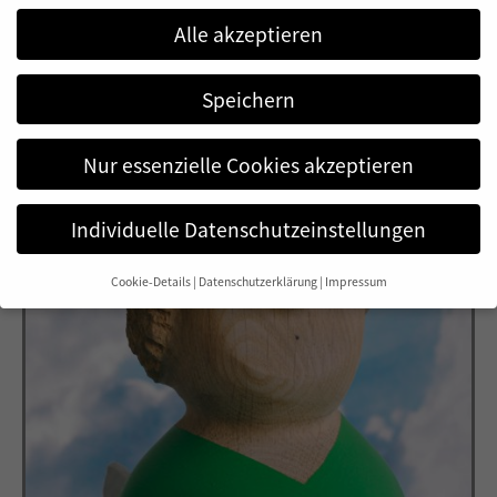
Alle akzeptieren
Speichern
Nur essenzielle Cookies akzeptieren
Individuelle Datenschutzeinstellungen
Cookie-Details
Datenschutzerklärung
Impressum
Datenschutzeinstellungen
Wenn Sie unter 16 Jahre alt sind und Ihre Zustimmung zu
freiwilligen Diensten geben möchten, müssen Sie Ihre
Erziehungsberechtigten um Erlaubnis bitten.
Wir verwenden Cookies und andere Technologien auf unserer
Website. Einige von ihnen sind essenziell, während andere uns
helfen, diese Website und Ihre Erfahrung zu verbessern.
Personenbezogene Daten können verarbeitet werden (z. B. IP-