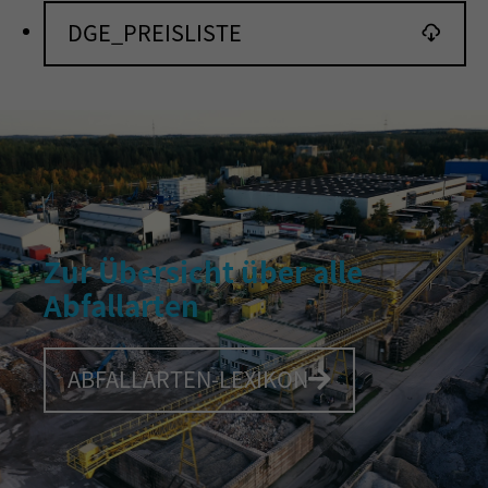
Inhalte von Videoplattformen und Social-Media-Plattformen werden
DGE_PREISLISTE
standardmäßig blockiert. Wenn Cookies von externen Medien
akzeptiert werden, bedarf der Zugriff auf diese Inhalte keiner
manuellen Einwilligung mehr.
Cookie-Informationen anzeigen
powered by Borlabs Cookie
Datenschutzerklärung
Impressum
Zur Übersicht über alle
Abfallarten
ABFALLARTEN-LEXIKON