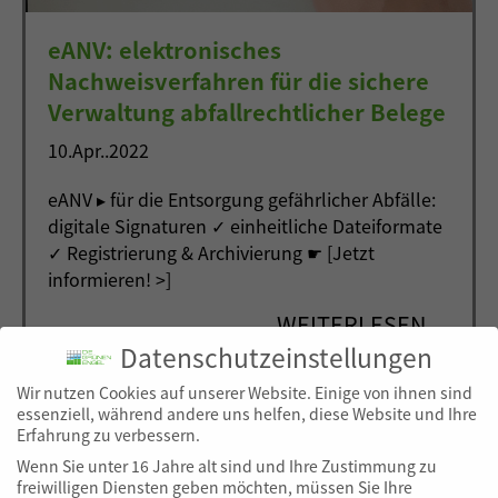
eANV: elektronisches
Nachweisverfahren für die sichere
Verwaltung abfallrechtlicher Belege
10.Apr..2022
eANV ▸ für die Entsorgung gefährlicher Abfälle:
digitale Signaturen ✓ einheitliche Dateiformate
✓ Registrierung & Archivierung ☛ [Jetzt
informieren! >]
WEITERLESEN
Datenschutzeinstellungen
Wir nutzen Cookies auf unserer Website. Einige von ihnen sind
essenziell, während andere uns helfen, diese Website und Ihre
Erfahrung zu verbessern.
Wenn Sie unter 16 Jahre alt sind und Ihre Zustimmung zu
freiwilligen Diensten geben möchten, müssen Sie Ihre